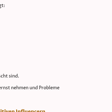
gt:
scht sind.
r ernst nehmen und Probleme
itiven Influencern