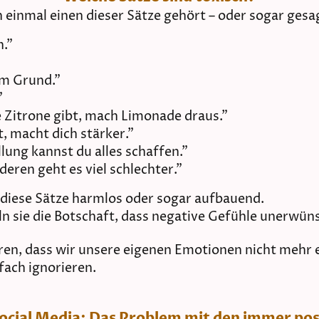
n einmal einen dieser Sätze gehört – oder sogar gesa
n."
em Grund."
"
 Zitrone gibt, mach Limonade draus."
, macht dich stärker."
llung kannst du alles schaffen."
nderen geht es viel schlechter."
n diese Sätze harmlos oder sogar aufbauend.
ln sie die Botschaft, dass negative Gefühle unerwün
hren, dass wir unsere eigenen Emotionen nicht meh
fach ignorieren.
Social Media: Das Problem mit den immer pos